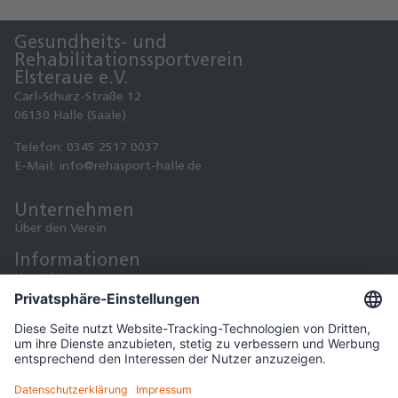
Gesundheits- und

Rehabilitationssportverein

Elsteraue e.V.
Carl-Schurz-Straße 12
06130 Halle (Saale)
Telefon: 0345 2517 0037
E-Mail: info@rehasport-halle.de
Unternehmen
Über den Verein
Informationen
Kontakt
Datenschutz
Downloads
Impressum
Copyright © 2026
Soziale Medien